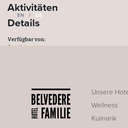
Aktivitäten
EN
/
DE
Details
Verfügbar von:
Ganzjährig
Wo:
Alle Hotels
ZURÜCK ZUR AKTIVITÄTEN-SEITE
Unsere Hote
Wellness
Kulinarik