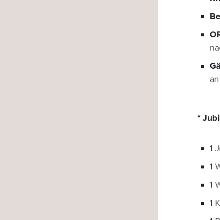
Be
OR
na
Gä
a
* Ju
1 
1 
1 
1 