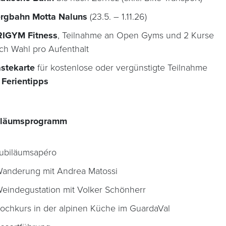
rgbahn Motta Naluns
(23.5. – 1.11.26)
IGYM Fitness
, Teilnahme an Open Gyms und 2 Kurse
ch Wahl pro Aufenthalt
stekarte
für kostenlose oder vergünstigte Teilnahme
n
Ferientipps
biläumsprogramm
Jubiläumsapéro
Wanderung mit Andrea Matossi
Weindegustation mit Volker Schönherr
Kochkurs in der alpinen Küche im GuardaVal