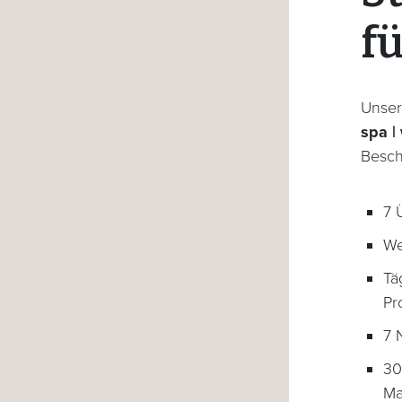
fü
Unser
spa | 
Besch
7 
We
Tä
Pr
7 
30
Ma