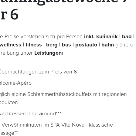
r 6
e Preise verstehen sich pro Person
inkl. kulinarik | bad |
wellness | fitness | berg | bus | postauto | bahn
(nähere
reibung unter
Leistungen
)
Übernachtungen zum Preis von 6
lcome-Apéro
glich alpine Schlemmerfrühstückbuffets mit regionalen
odukten
Nachtessen dine around***
 Verwöhnminuten im SPA Vita Nova - klassische
ssage**