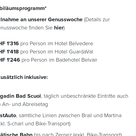
biläumsprogramm*
ilnahme an unserer Genusswoche
(Details zur
nusswoche finden Sie
hier
)
F 1'316
pro Person im Hotel Belvedere
F 1'418
pro Person im Hotel GuardaVal
HF 1'246
pro Person im Badehotel Belvair
usätzlich inklusive:
gadin Bad Scuol
, täglich unbeschränkte Eintritte auch
 An- und Abreisetag
stAuto
, sämtliche Linien zwischen Brail und Martina
xkl. S-charl und Bike-Transport)
ätische Bahn
bis nach Zernez (exkl. Bike-Transport)