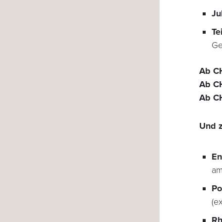
Ju
Te
Ge
Ab CH
Ab CH
Ab C
Und z
En
am
Po
(e
Rh