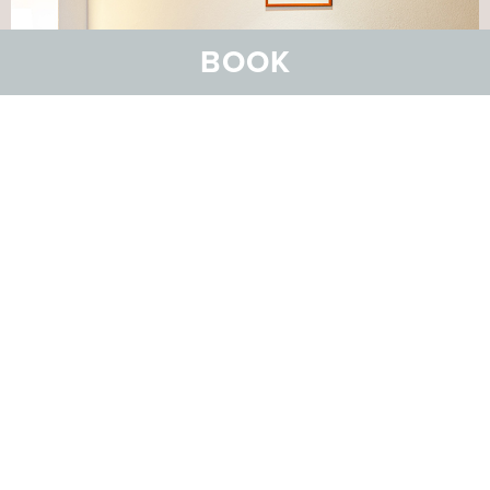
BOOK
GROSSZÜGIGER WOHNRAUM
Junior Suiten
Die 2 Junior-Suiten sind 45 m2 gross und bieten Platz für 2
bis 3 Gäste auf Wunsch mit getrennten Betten. Die Zimmer
sind ruhig im Dachgeschoss gelegen und verfügen im