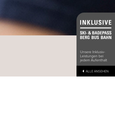
Unsere Inklusiv-
Leistungen bei
jedem Aufenthalt
ALLE ANSEHEN
RD
ichnete