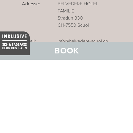
Adresse:
BELVEDERE HOTEL
FAMILIE
Stradun 330
CH-7550 Scuol
E-Mail:
info@belvedere-scuol.ch
BOOK
Telefon:
+41 81 861 06 06
Reservation:
+41 81 861 06 20
Unser Businesshotel im Thurgau