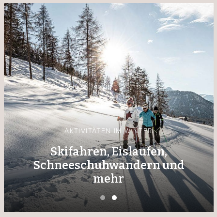
AKTIVITÄTEN IM WINTER
Skifahren, Eislaufen,
Schneeschuhwandern und
mehr