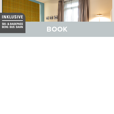
BOOK
Hotel Belvedere
Familien- und Wellnesshotel mit SPA Vita Nova
ANSEHEN