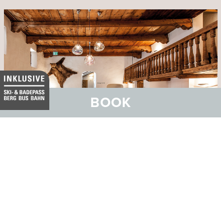
BOOK
Engadiner Boutique-Hotel
GuardaVal