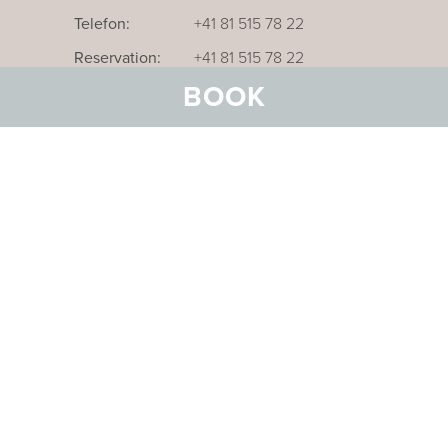
Telefon:
+41 81 515 78 22
Reservation:
+41 81 515 78 22
BOOK
Unser Businesshotel im Thurgau